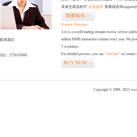
具体交易流程可
“点击这里”
查看或咨询support@
我要购买
>>
Process Overview:
4.cn is a world leading domain escrow service plat
million RMB transaction volume every year. We promi
联系我们
5 workdays.
For detailed process, you can
“visit here”
or contact
QQ：2726103981
BUY NOW
>>
Copyright © 1998 -2025 www