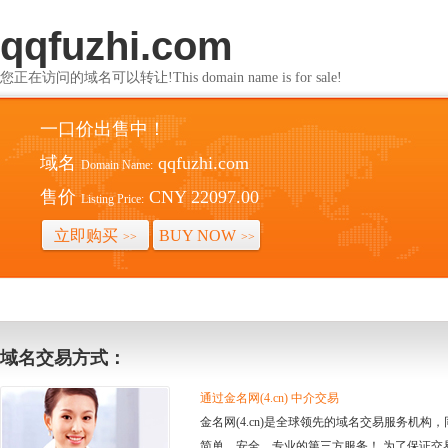
qqfuzhi.com
您正在访问的域名可以转让!This domain name is for sale!
一口价出售中！
域名
qqfuzhi.com
Domain Name:
售价
CNY 22097.00
Listing Price:
立即购买
BUY NOW
>>
>>
域名交易方式：
通过金名网(4.cn) 中介交易
金名网(4.cn)是全球领先的域名交易服务机
简单、安全、专业的第三方服务！ 为了保证交